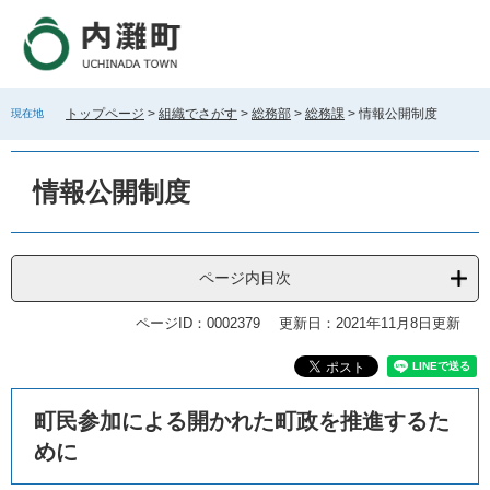
ペ
メ
ー
ニ
ジ
ュ
の
ー
先
を
トップページ
>
組織でさがす
>
総務部
>
総務課
>
情報公開制度
現在地
頭
飛
で
ば
す
し
情報公開制度
。
て
本
文
へ
ページ内目次
ページID：0002379
更新日：2021年11月8日更新
本
町民参加による開かれた町政を推進するた
文
めに