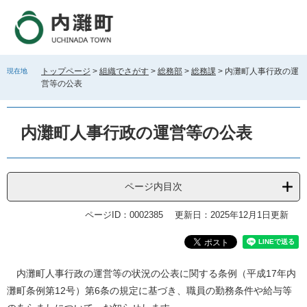
ペ
メ
ー
ニ
ジ
ュ
の
ー
先
を
トップページ
>
組織でさがす
>
総務部
>
総務課
>
内灘町人事行政の運
現在地
頭
飛
営等の公表
で
ば
す
し
。
て
内灘町人事行政の運営等の公表
本
文
へ
ページ内目次
ページID：0002385
更新日：2025年12月1日更新
本
内灘町人事行政の運営等の状況の公表に関する条例（平成17年内
文
灘町条例第12号）第6条の規定に基づき、職員の勤務条件や給与等