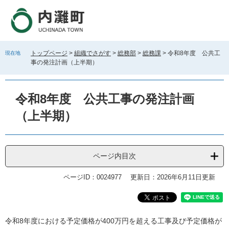
ペ
メ
ー
ニ
ジ
ュ
の
ー
先
を
トップページ
>
組織でさがす
>
総務部
>
総務課
>
令和8年度 公共工
現在地
頭
飛
事の発注計画（上半期）
で
ば
す
し
。
て
令和8年度 公共工事の発注計画
本
文
（上半期）
へ
ページ内目次
ページID：0024977
更新日：2026年6月11日更新
本
令和8年度における予定価格が400万円を超える工事及び予定価格が
文