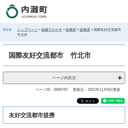
ペ
メ
ー
ニ
ジ
ュ
の
ー
先
を
トップページ
>
組織でさがす
>
総務部
>
総務課
>
国際友好交流都市
現在地
頭
飛
竹北市
で
ば
す
し
。
て
国際友好交流都市 竹北市
本
文
へ
ページ内目次
ページID：0005787
更新日：2021年11月8日更新
本
友好交流都市提携
文