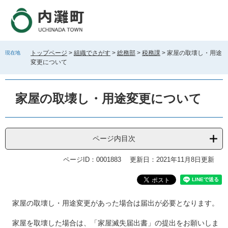
ペ
メ
ー
ニ
ジ
ュ
の
ー
先
を
トップページ
>
組織でさがす
>
総務部
>
税務課
>
家屋の取壊し・用途
現在地
頭
飛
変更について
で
ば
す
し
。
て
家屋の取壊し・用途変更について
本
文
へ
ページ内目次
ページID：0001883
更新日：2021年11月8日更新
本
家屋の取壊し・用途変更があった場合は届出が必要となります。
文
家屋を取壊した場合は、「家屋滅失届出書」の提出をお願いしま