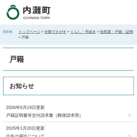
ペ
メ
ー
ニ
ジ
ュ
の
ー
先
を
トップページ
>
分類でさがす
>
くらし・手続き
>
住民票・戸籍・証明
現在地
頭
飛
>
戸籍
で
ば
す
し
。
て
戸籍
本
文
へ
本
お知らせ
文
2026年6月19日更新
戸籍証明書等交付請求書（郵便請求用）
2025年1月20日更新
出生の届出について