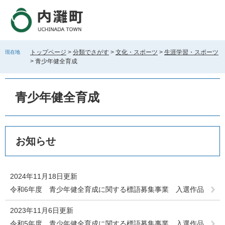
ペ
メ
ー
ニ
ジ
ュ
の
ー
先
を
トップページ
>
分類でさがす
>
文化・スポーツ
>
生涯学習・スポーツ
現在地
頭
飛
>
青少年健全育成
で
ば
す
し
。
て
青少年健全育成
本
文
へ
本
お知らせ
文
2024年11月18日更新
令和6年度 青少年健全育成に関する標語募集事業 入選作品
2023年11月6日更新
令和5年度 青少年健全育成に関する標語募集事業 入選作品