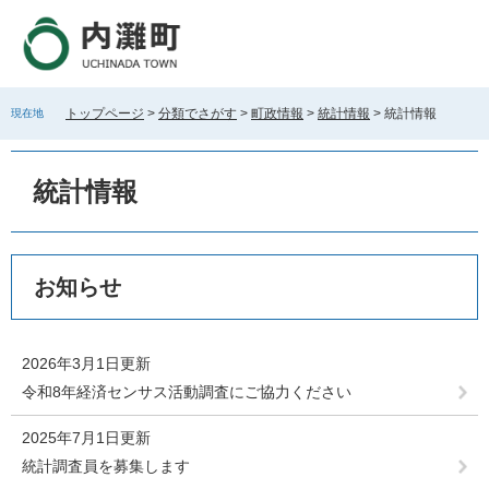
ペ
メ
ー
ニ
ジ
ュ
の
ー
先
を
トップページ
>
分類でさがす
>
町政情報
>
統計情報
>
統計情報
現在地
頭
飛
で
ば
す
し
統計情報
。
て
本
文
へ
本
お知らせ
文
2026年3月1日更新
令和8年経済センサス活動調査にご協力ください
2025年7月1日更新
統計調査員を募集します