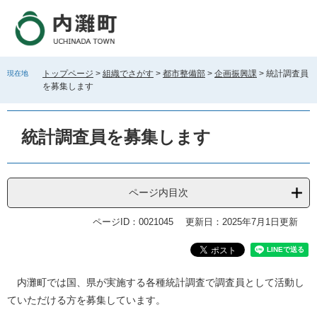
ペ
メ
ー
ニ
ジ
ュ
の
ー
先
を
トップページ
>
組織でさがす
>
都市整備部
>
企画振興課
>
統計調査員
現在地
頭
飛
を募集します
で
ば
す
し
。
て
統計調査員を募集します
本
文
へ
ページ内目次
ページID：0021045
更新日：2025年7月1日更新
本
内灘町では国、県が実施する各種統計調査で調査員として活動し
文
ていただける方を募集しています。