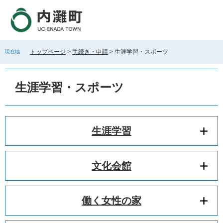
ペ
メ
ー
ニ
ジ
ュ
の
ー
先
を
トップページ
>
手続き・申請
>
生涯学習・スポーツ
現在地
頭
飛
で
ば
本
す
し
文
生涯学習・スポーツ
。
て
本
文
へ
生涯学習
文化会館
働く女性の家