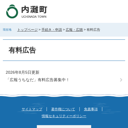
ペ
メ
ー
ニ
ジ
ュ
の
ー
先
を
トップページ
>
手続き・申請
>
広報・広聴
>
有料広告
現在地
頭
飛
で
ば
本
す
し
文
有料広告
。
て
本
文
へ
2026年8月5日更新
「広報うちなだ」有料広告募集中！
サイトマップ
著作権について
免責事項
情報セキュリティーポリシー