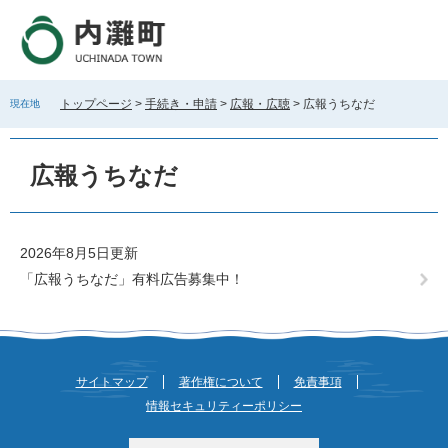
ペ
メ
ー
ニ
ジ
ュ
の
ー
先
を
トップページ
>
手続き・申請
>
広報・広聴
>
広報うちなだ
現在地
頭
飛
で
ば
本
す
し
文
広報うちなだ
。
て
本
文
へ
2026年8月5日更新
「広報うちなだ」有料広告募集中！
サイトマップ
著作権について
免責事項
情報セキュリティーポリシー