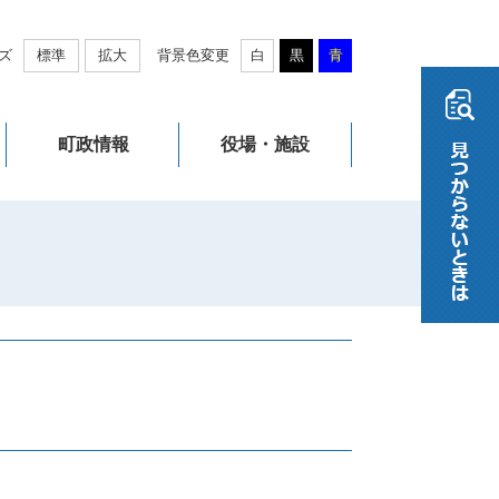
ズ
標準
拡大
背景色変更
白
黒
青
町政情報
役場・施設