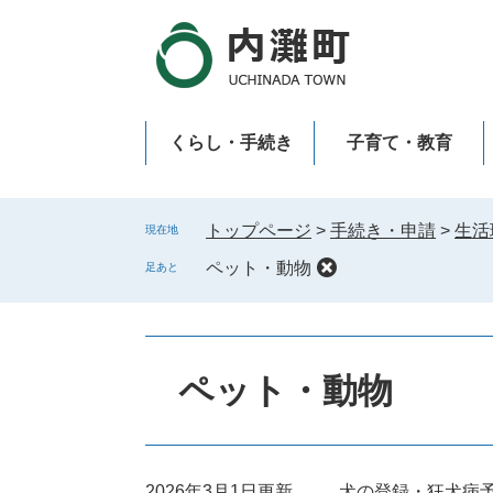
ペ
メ
ー
ニ
ジ
ュ
の
ー
先
を
くらし・手続き
子育て・教育
頭
飛
で
ば
新型コロナウイルス感染症
す
し
。
て
トップページ
>
手続き・申請
>
生活
現在地
本
ペット・動物
足あと
文
へ
本
文
ペット・動物
2026年3月1日更新
犬の登録・狂犬病