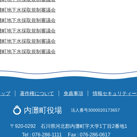
灘町地下水採取規制審議会
灘町地下水採取規制審議会
灘町地下水採取規制審議会
灘町地下水採取規制審議会
灘町地下水採取規制審議会
マップ
著作権について
免責事項
情報セキュリティー
内灘町役場
法人番号3000020173657
〒920-0292 石川県河北郡内灘町字大学1丁目2番地1
Tel : 076-286-1111
Fax : 076-286-0617