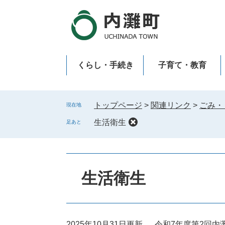
ペ
メ
ー
ニ
ジ
ュ
の
ー
先
を
くらし・手続き
子育て・教育
頭
飛
で
ば
新型コロナウイルス感染症
す
し
。
て
トップページ
>
関連リンク
>
ごみ・
現在地
本
生活衛生
足あと
文
へ
本
文
生活衛生
2025年10月31日更新
令和7年度第2回内