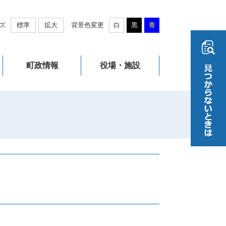
ズ
標準
拡大
背景色変更
白
黒
青
町政情報
役場・施設