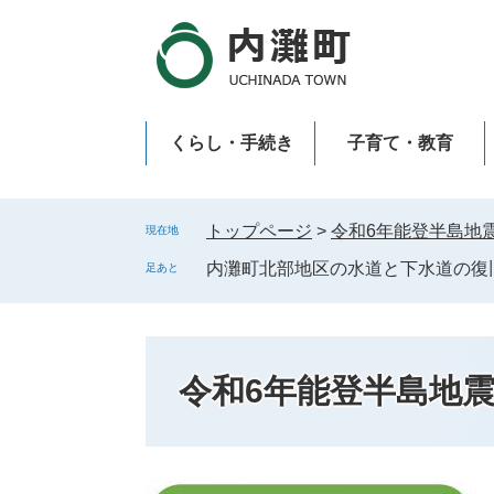
ペ
メ
ー
ニ
ジ
ュ
の
ー
先
を
くらし・手続き
子育て・教育
頭
飛
で
ば
新型コロナウイルス感染症
す
し
。
て
トップページ
>
令和6年能登半島地
現在地
本
内灘町北部地区の水道と下水道の復旧
足あと
文
へ
令和6年能登半島地