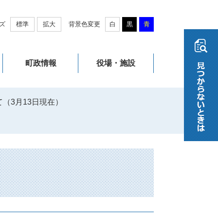
ズ
標準
拡大
背景色変更
白
黒
青
町政情報
役場・施設
（3月13日現在）