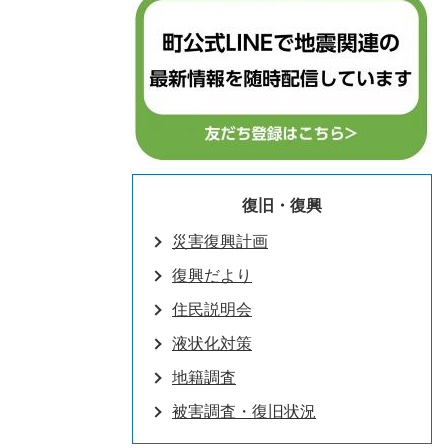
復旧・復興
災害復興計画
復興だより
住民説明会
液状化対策
地籍調査
被害調査・復旧状況