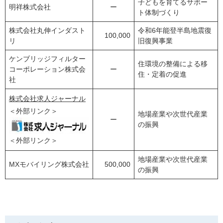
子どもを育てるサポー
明祥株式会社
ー
ト体制づくり
株式会社丸伸インダスト
令和6年能登半島地震復
100,000
リ
旧復興事業
ケンブリッジフィルター
住環境の整備による移
コーポレーション株式会
ー
住・定着の促進
社
株式会社求人ジャーナル
＜外部リンク＞
地場産業や次世代産業
ー
の振興
＜外部リンク＞
地場産業や次世代産業
MXモバイリング株式会社
500,000
の振興