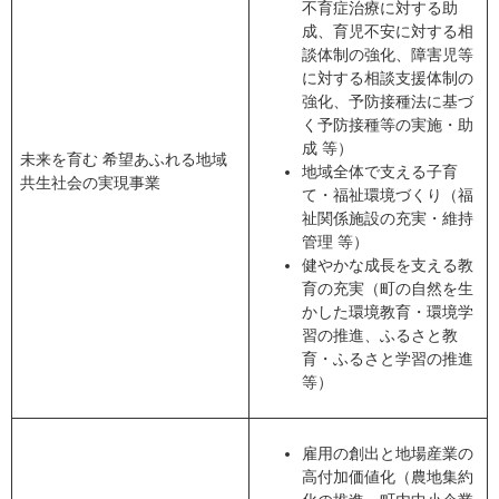
不育症治療に対する助
成、育児不安に対する相
談体制の強化、障害児等
に対する相談支援体制の
強化、予防接種法に基づ
く予防接種等の実施・助
成 等）
未来を育む 希望あふれる地域
地域全体で支える子育
共生社会の実現事業
て・福祉環境づくり（福
祉関係施設の充実・維持
管理 等）
健やかな成長を支える教
育の充実（町の自然を生
かした環境教育・環境学
習の推進、ふるさと教
育・ふるさと学習の推進
等）
雇用の創出と地場産業の
高付加価値化（農地集約