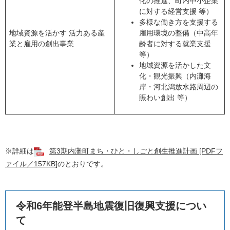
化の推進、町内中小企業
に対する経営支援 等）
多様な働き方を支援する
地域資源を活かす 活力ある産
雇用環境の整備（中高年
業と雇用の創出事業
齢者に対する就業支援
等）
地域資源を活かした文
化・観光振興（内灘海
岸・河北潟放水路周辺の
賑わい創出 等）
※詳細は
第3期内灘町まち・ひと・しごと創生推進計画 [PDFフ
ァイル／157KB]
のとおりです。
令和6年能登半島地震復旧復興支援につい
て