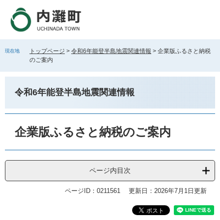
ペ
メ
ー
ニ
ジ
ュ
の
ー
先
を
トップページ
>
令和6年能登半島地震関連情報
>
企業版ふるさと納税
現在地
頭
飛
のご案内
で
ば
す
し
。
て
令和6年能登半島地震関連情報
本
文
へ
本
文
企業版ふるさと納税のご案内
ページ内目次
ページID：0211561
更新日：2026年7月1日更新