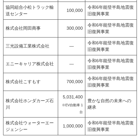
協同組合小松トラック輸
令和6年能登半島地震復
100,000
送センター
旧復興事業
令和6年能登半島地震復
株式会社岡田商事
300,000
旧復興事業
令和6年能登半島地震復
三光設備工業株式会社
―
旧復興事業
令和6年能登半島地震復
エニーキャリア株式会社
―
旧復興事業
令和6年能登半島地震復
株式会社こすもす
700,000
旧復興事業
5,031,400
株式会社ホンダカーズ石
豊かな自然の未来への
※EV自動車
1
川
継承
台
株式会社ウォーターエー
令和6年能登半島地震復
1,000,000
ジェンシー
旧復興事業