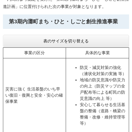
進計画」に位置付けられた次の事業が対象となります。
第3期内灘町まち・ひと・しごと創生推進事業
表のサイズを切り替える
事業の区分
具体的な事業
防災・減災対策の強化
（液状化対策の実施 等）
地域の防災意識や防災力
の向上（防災マップの全
災害に強く 生活基盤のいち早
戸配布等による町民の防
い復旧・復興と安全・安心の確
災意識の向上 等）
保事業
安心して暮らせる生活基
盤の整備（道路・橋梁の
整備・改修・維持管理等
等）