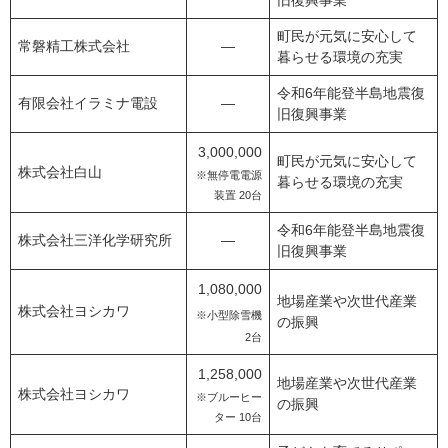
旧復興事業
町民が元気に安心して
常磐精工株式会社
―
暮らせる環境の充実
令和6年能登半島地震復
有限会社イラミナ電設
―
旧復興事業
3,000,000
町民が元気に安心して
株式会社白山
※無停電電源
暮らせる環境の充実
装置 20台
令和6年能登半島地震復
株式会社三洋化学研究所
―
旧復興事業
1,080,000
地場産業や次世代産業
株式会社ヨシカワ
※小型除雪機
の振興
2台
1,258,000
地場産業や次世代産業
株式会社ヨシカワ
※ブルーヒー
の振興
ター 10台