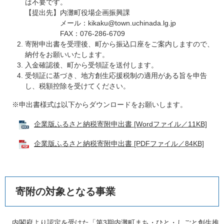
は不要です。
【提出先】内灘町役場企画振興課
メール：kikaku@town.uchinada.lg.jp
FAX：076-286-6709
寄附申出書を受理後、町から振込口座をご案内しますので、
納付をお願いいたします。
入金確認後、町から受領証を送付します。
受領証に基づき、地方創生応援税制の適用がある旨を申告
し、税額控除を受けてください。
※申出書様式は以下からダウンロードをお願いします。
企業版ふるさと納税寄附申出書 [Wordファイル／11KB]
企業版ふるさと納税寄附申出書 [PDFファイル／84KB]
寄附の対象となる事業
内閣府より認定を受けた「第3期内灘町まち・ひと・しごと創生推