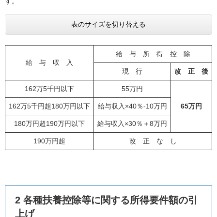
す。
表のサイズを切り替える
給 与 所 得 控 除
給 与 収 入
現 行
改 正 後
162万5千円以下
55万円
162万5千円超180万円以下
給与収入×40％-10万円
65万円
180万円超190万円以下
給与収入×30％＋8万円
190万円超
改 正 な し
2 各種扶養控除等に関する所得要件額の引
上げ