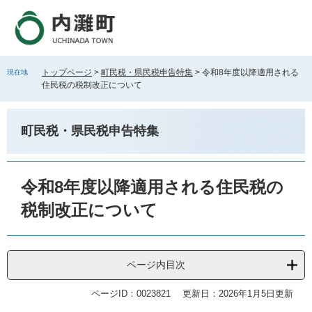
ペ
メ
ー
ニ
ジ
ュ
の
ー
先
を
トップページ
>
町民税・県民税申告特集
>
令和8年度以降適用される
現在地
頭
飛
住民税の税制改正について
で
ば
す
し
。
て
町民税・県民税申告特集
本
文
へ
本
文
令和8年度以降適用される住民税の
税制改正について
ページ内目次
ページID：0023821
更新日：2026年1月5日更新