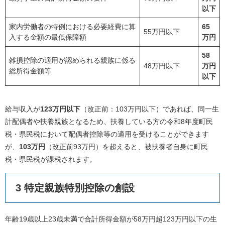
以下
家内労働者の特例における必要経費に算
65
55万円以下
入する金額の最低保障額
万円
58
雑損控除の適用が認められる親族に係る
48万円以下
万円
総所得金額等
以下
給与収入が
123万円以下
（改正前：103万円以下）であれば、同一生
計配偶者や扶養親族となるため、扶養している方の令和8年度町民
税・県民税において配偶者控除等の適用を受けることができます
が、
103万円
（改正前93万円）を超えると、被扶養者自身に町民
税・県民税が課税されます。
3 特定親族特別控除の創設
年齢19歳以上23歳未満で合計所得金額が58万円超123万円以下の生