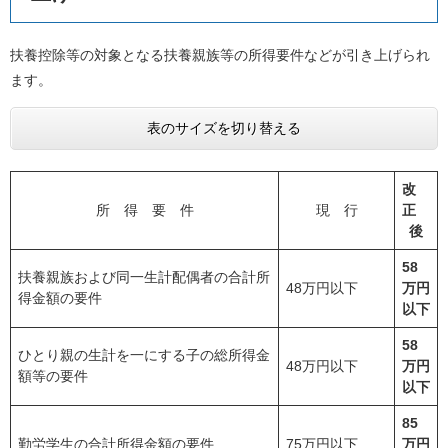
扶養控除等の対象となる扶養親族等の所得要件などが引き上げられ
ます。
表のサイズを切り替える
改
所 得 要 件
現 行
正
後
58
扶養親族および同一生計配偶者の合計所
48万円以下
万円
得金額の要件
以下
58
ひとり親の生計を一にする子の総所得金
48万円以下
万円
額等の要件
以下
85
勤労学生の合計所得金額の要件
75万円以下
万円