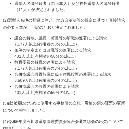
選挙人名簿登録者（21,530人）及び在外選挙人名簿登録者
（11人）が決定されました。
(2)選挙人名簿の登録に伴い、地方自治法等の規定に基づく直接請求
の必要人数が、下記のとおり決定されました。
議会の解散、議員・町長等の解職の連署による請求
7,177人以上(有権者の3分の1以上）
条例の制定または改廃等の連署による請求
431人以上(有権者の50分の1以上）
教育委員の解職の連署による請求
7,177人以上(有権者の3分の1以上）
合併協議会設置協議に係る住民投票の連署による請求
3,589人以上(有権者の6分の1以上）
合併協議会の設置の連署による請求
431人以上(有権者の50分の1以上)
(3)政治活動のために使用する事務所の立札・看板の類の証票の更新
について報告しました。
(4)令和6年度石川県選挙管理委員会連合会通常総会の出欠について
確認をしました。