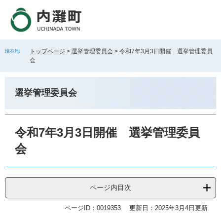
ペ
メ
ー
ニ
ジ
ュ
の
ー
先
を
トップページ
>
選挙管理委員会
>
令和7年3月3日開催 選挙管理委員
現在地
頭
飛
会
で
ば
す
し
。
て
選挙管理委員会
本
文
へ
本
文
令和7年3月3日開催 選挙管理委員
会
ページ内目次
ページID：0019353
更新日：2025年3月4日更新