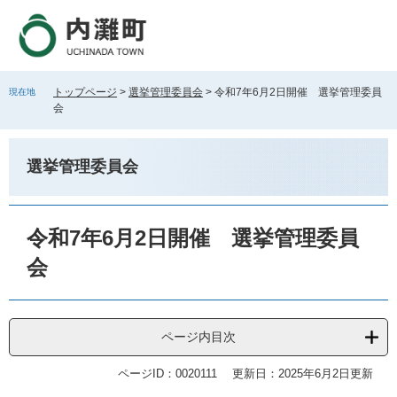
ペ
メ
ー
ニ
ジ
ュ
の
ー
先
を
トップページ
>
選挙管理委員会
>
令和7年6月2日開催 選挙管理委員
現在地
頭
飛
会
で
ば
す
し
。
て
選挙管理委員会
本
文
へ
本
文
令和7年6月2日開催 選挙管理委員
会
ページ内目次
ページID：0020111
更新日：2025年6月2日更新