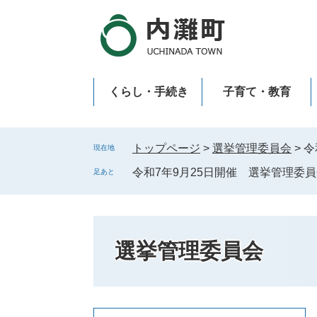
ペ
メ
ー
ニ
ジ
ュ
の
ー
先
を
くらし・手続き
子育て・教育
頭
飛
で
ば
新型コロナウイルス感染症
す
し
。
て
トップページ
>
選挙管理委員会
>
令
現在地
本
令和7年9月25日開催 選挙管理委
足あと
文
へ
選挙管理委員会