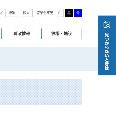
ズ
標準
拡大
背景色変更
白
黒
青
町政情報
役場・施設