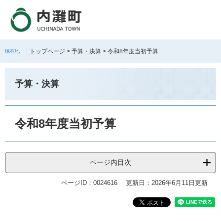
ペ
メ
ー
ニ
ジ
ュ
の
ー
先
を
トップページ
>
予算・決算
>
令和8年度当初予算
現在地
頭
飛
で
ば
す
し
予算・決算
。
て
本
文
本
へ
文
令和8年度当初予算
ページ内目次
ページID：0024616
更新日：2026年6月11日更新