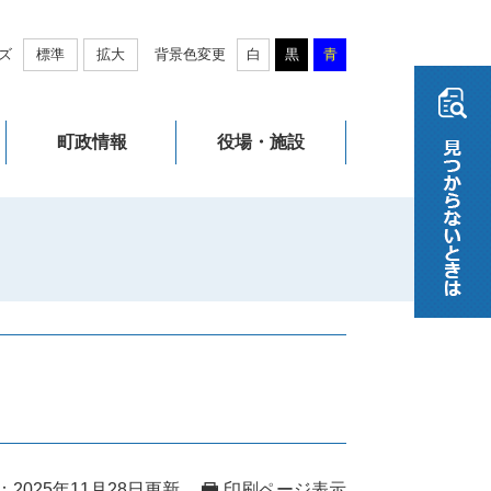
ズ
標準
拡大
背景色変更
白
黒
青
町政情報
役場・施設
2025年11月28日更新
印刷ページ表示