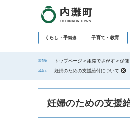
ペ
メ
ー
ニ
ジ
ュ
の
ー
先
を
くらし・手続き
子育て・教育
頭
飛
で
ば
新型コロナウイルス感染症
す
し
。
て
トップページ
>
組織でさがす
>
保健
現在地
本
妊婦のための支援給付について
足あと
文
へ
妊婦のための支援