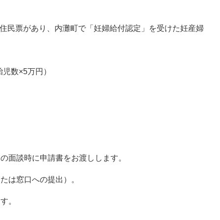
に住民票があり、内灘町で「妊婦給付認定」を受けた妊産婦
児数×5万円）
との面談時に申請書をお渡しします。
または窓口への提出）。
ます。