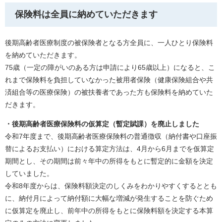
保険料は全員に納めていただきます
​後期高齢者医療制度の被保険者となる方全員に、一人ひとり保険料
を納めていただきます。
75歳（一定の障がいのある方は申請により65歳以上）になると、こ
れまで保険料を負担していなかった被用者保険（健康保険組合や共
済組合等の医療保険）の被扶養者であった方も保険料を納めていた
だきます。
・後期高齢者医療保険料の仮算定（暫定賦課）を廃止しました​
令和7年度まで、後期高齢者医療保険料の普通徴収（納付書や口座振
替によるお支払い）における算定方法は、4月から6月までを仮算定
期間とし、その期間は前々年中の所得をもとに暫定的に金額を決定
していました。
令和8年度からは、保険料額決定のしくみをわかりやすくするととも
に、納付月によって納付額に大幅な増減が発生することを防ぐため
に仮算定を廃止し、前年中の所得をもとに保険料額を決定する本算