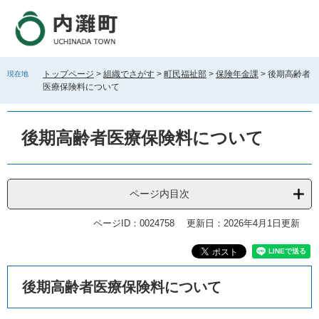
ペ
メ
ー
ニ
ジ
ュ
の
ー
先
を
トップページ
>
組織でさがす
>
町民福祉部
>
保険年金課
>
後期高齢者
現在地
頭
飛
医療保険料について
で
ば
す
し
。
て
後期高齢者医療保険料について
本
文
へ
ページ内目次
ページID：0024758
更新日：2026年4月1日更新
本
​​後期高齢者医療保険料について​
文