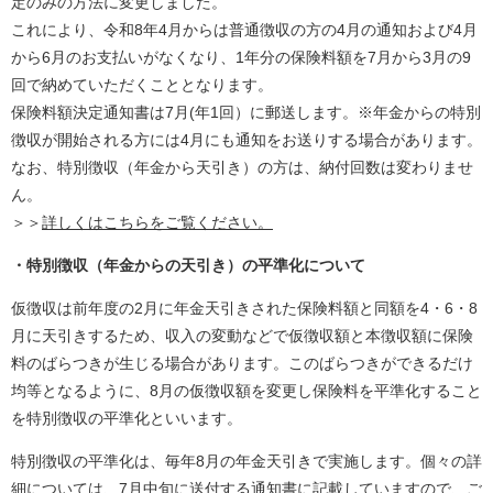
定のみの方法に変更しました。
これにより、令和8年4月からは普通徴収の方の4月の通知および4月
から6月のお支払いがなくなり、1年分の保険料額を7月から3月の9
回で納めていただくこととなります。
保険料額決定通知書は7月(年1回）に郵送します。※年金からの特別
徴収が開始される方には4月にも通知をお送りする場合があります。
なお、特別徴収（年金から天引き）の方は、納付回数は変わりませ
ん。
＞＞
詳しくはこちらをご覧ください。
・特別徴収（年金からの天引き）の平準化について
仮徴収は前年度の2月に年金天引きされた保険料額と同額を4・6・8
月に天引きするため、収入の変動などで仮徴収額と本徴収額に保険
料のばらつきが生じる場合があります。このばらつきができるだけ
均等となるように、8月の仮徴収額を変更し保険料を平準化すること
を特別徴収の平準化といいます。
特別徴収の平準化は、毎年8月の年金天引きで実施します。個々の詳
細については、7月中旬に送付する通知書に記載していますので、ご