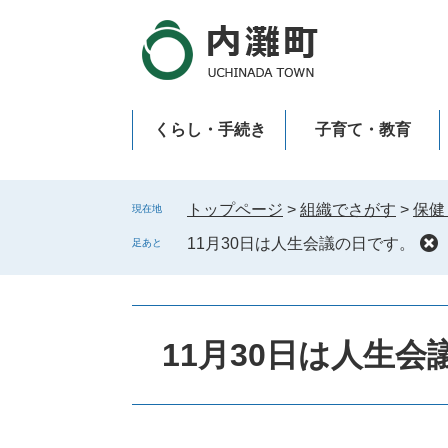
ペ
メ
ー
ニ
ジ
ュ
の
ー
先
を
くらし・手続き
子育て・教育
頭
飛
で
ば
新型コロナウイルス感染症
す
し
。
て
トップページ
>
組織でさがす
>
保健
現在地
本
11月30日は人生会議の日です。
足あと
文
へ
11月30日は人生