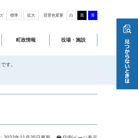
ズ
標準
拡大
背景色変更
白
黒
青
町政情報
役場・施設
日です。
2022年11月25日更新
印刷ページ表示