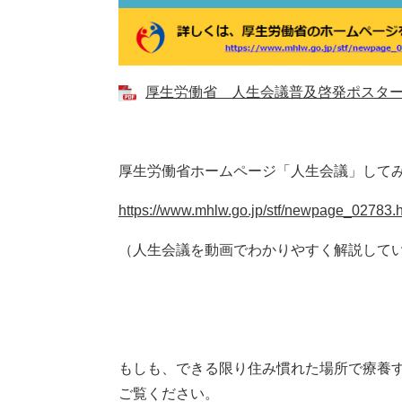
厚生労働省 人生会議普及啓発ポスター [P
厚生労働省ホームページ「人生会議」して
https://www.mhlw.go.jp/stf/newpage_02783.
（人生会議を動画でわかりやすく解説して
もしも、できる限り住み慣れた場所で療養
ご覧ください。