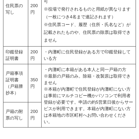
可
住民票の
200
※役場で発行されるものと用紙が異なります
写し
円
（一枚につき4名まで連記されます）
※住民票コード、履歴（住所・氏名など）が
記載されたものや、住民票の除票は取得でき
ません
印鑑登録
200
・内灘町に住民登録がある方で印鑑登録して
証明書
円
いる方
・内灘町に本籍がある本人と同一戸籍の方
戸籍事項
※最新の戸籍のみ。除籍・改製原は取得でき
証明書
350
ません
（戸籍謄
円
※本籍が内灘町で住民登録が内灘町にない方
抄本）
は事前にマルチコピー機かパソコンで利用者
登録が必要です。申請の約5営業日後からサー
ビスが利用できます。本籍が内灘町にない方
戸籍の附
200
は本籍地の市区町村へお問い合わせくださ
票の写し
円
い。