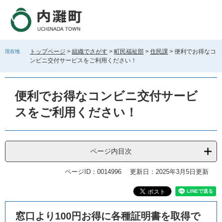
ペ
メ
ー
ニ
ジ
ュ
の
ー
先
を
トップページ
>
組織でさがす
>
町民福祉部
>
住民課
>
便利でお得なコ
現在地
頭
飛
ンビニ交付サービスをご利用ください！
で
ば
す
し
。
て
便利でお得なコンビニ交付サービ
本
文
スをご利用ください！
へ
ページ内目次
ページID：0014996
更新日：2025年3月5日更新
本
窓口より100円お得に各種証明書を取得で
文