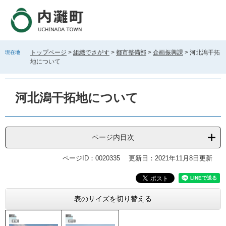
ペ
メ
ー
ニ
ジ
ュ
の
ー
先
を
トップページ
>
組織でさがす
>
都市整備部
>
企画振興課
>
河北潟干拓
現在地
頭
飛
地について
で
ば
す
し
。
て
河北潟干拓地について
本
文
へ
ページ内目次
ページID：0020335
更新日：2021年11月8日更新
本
表のサイズを切り替える
文