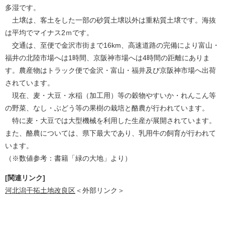
多湿です。
土壌は、客土をした一部の砂質土壌以外は重粘質土壌です。海抜
は平均でマイナス2ｍです。
交通は、至便で金沢市街まで16km、高速道路の完備により富山・
福井の北陸市場へは1時間、京阪神市場へは4時間の距離にありま
す。農産物はトラック便で金沢・富山・福井及び京阪神市場へ出荷
されています。
現在、麦・大豆・水稲（加工用）等の穀物やすいか・れんこん等
の野菜、なし・ぶどう等の果樹の栽培と酪農が行われています。
特に麦・大豆では大型機械を利用した生産が展開されています。
また、酪農については、県下最大であり、乳用牛の飼育が行われて
います。
（※数値参考：書籍「緑の大地」より）
[関連リンク]
河北潟干拓土地改良区
＜外部リンク＞