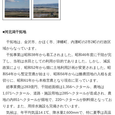
■河北潟干拓地
干拓地は、金沢市、かほく市、津幡町、内灘町の2市2町の行政区
域からなっています。
干拓事業は昭和38年から着工されました。昭和46年度に干陸が完
了し、当初は水田としての利用が目的でありました。しかし、減反
政策により、昭和52年から畑に土地利用計画が変更されました。昭
和54年から暫定営農が始まり、昭和56年からは酪農団地の入植を皮
切りに、昭和61年から本格営農となり現在に至っています。
総事業費は283億円、干陸総面積は1,356ヘクタール、農地は
1,071ヘクタール、道路・施設用地は285ヘクタールが造成され、農
地の内851ヘクタールが畑地で、220ヘクタールが飼料畑となってお
ります。また、用排水施設も完備されています。
気候は、年平均気温14.1℃、降水量2,600mmで、特に夏季は高温