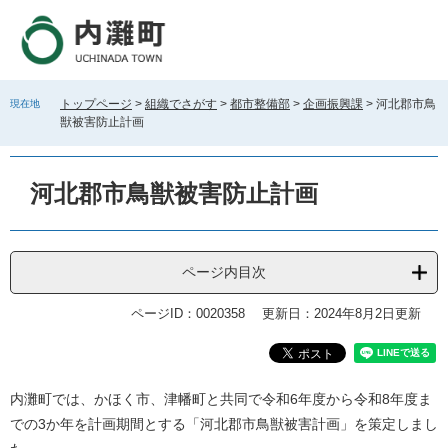
ペ
メ
ー
ニ
ジ
ュ
の
ー
先
を
トップページ
>
組織でさがす
>
都市整備部
>
企画振興課
>
河北郡市鳥
現在地
頭
飛
獣被害防止計画
で
ば
す
し
。
て
河北郡市鳥獣被害防止計画
本
文
へ
ページ内目次
ページID：0020358
更新日：2024年8月2日更新
本
内灘町では、かほく市、津幡町と共同で令和6年度から令和8年度ま
文
での3か年を計画期間とする「河北郡市鳥獣被害計画」を策定しまし