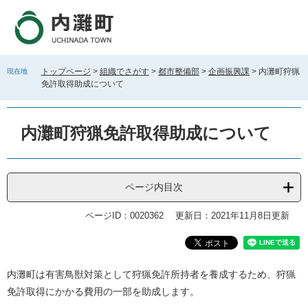
ペ
メ
ー
ニ
ジ
ュ
の
ー
先
を
トップページ
>
組織でさがす
>
都市整備部
>
企画振興課
>
内灘町狩猟
現在地
頭
飛
免許取得助成について
で
ば
す
し
。
て
内灘町狩猟免許取得助成について
本
文
へ
ページ内目次
ページID：0020362
更新日：2021年11月8日更新
本
内灘町は有害鳥獣対策として狩猟免許所持者を養成するため、狩猟
文
免許取得にかかる費用の一部を助成します。