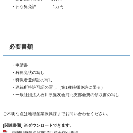
・わな猟免許 1万円
必要書類
・申請書
・狩猟免状の写し
・狩猟者登録証の写し
・猟銃所持許可証の写し（第1種銃猟免許に限る）
・一般社団法人石川県猟友会河北支部会費の領収書の写し
ご不明な点は地域産業振興課までお問い合わせください。
[関連書類] ※ダウンロードできます。
内灘町狩猟免許取得助成金交付要綱