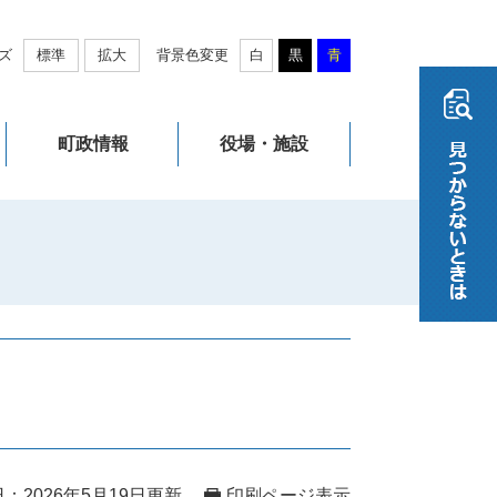
ズ
標準
拡大
背景色変更
白
黒
青
町政情報
役場・施設
：2026年5月19日更新
印刷ページ表示