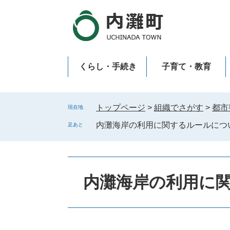
ペ
メ
ー
ニ
ジ
ュ
の
ー
先
を
くらし・手続き
子育て・教育
頭
飛
で
ば
新型コロナウイルス感染症
す
し
。
て
トップページ
>
組織でさがす
>
都市
現在地
本
内灘海岸の利用に関するルールにつ
足あと
文
へ
内灘海岸の利用に