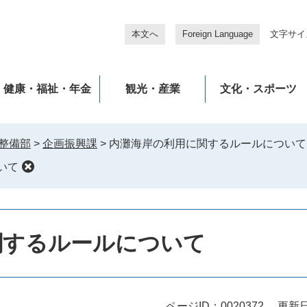
本文へ
Foreign Language
文字サイ
健康・福祉・年金
観光・産業
文化・スポーツ
整備部
>
企画振興課
>
内灘海岸の利用に関するルールについて
いて
関するルールについて
ページID：0020372
更新日