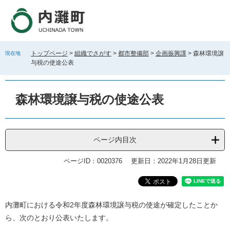
ペ
メ
ー
ニ
ジ
ュ
の
ー
先
を
トップページ
>
組織でさがす
>
都市整備部
>
企画振興課
>
森林環境譲
現在地
頭
飛
与税の使途公表
で
ば
す
し
。
て
森林環境譲与税の使途公表
本
文
へ
ページ内目次
ページID：0020376
更新日：2022年1月28日更新
本
内灘町における令和2年度森林環境譲与税の使途が確定したことか
文
ら、次のとおり公表いたします。