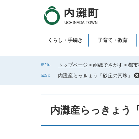
ペ
メ
ー
ニ
ジ
ュ
の
ー
先
を
くらし・手続き
子育て・教育
頭
飛
で
ば
新型コロナウイルス感染症
す
し
。
て
トップページ
>
組織でさがす
>
都市
現在地
本
内灘産らっきょう「砂丘の真珠」
足あと
文
へ
内灘産らっきょう