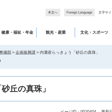
本文へ
Foreign Language
文字サイ
健康・福祉・年金
観光・産業
文化・スポーツ
整備部
>
企画振興課
>
内灘産らっきょう「砂丘の真珠」
「砂丘の真珠」
ページID：0020404
更新日