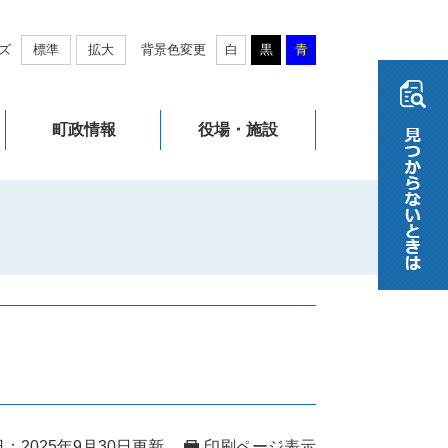
ズ
標準
拡大
背景色変更
白
黒
青
町政情報
役場・施設
：2025年9月30日更新
印刷ページ表示