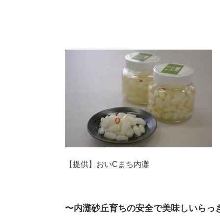
本
文
【提供】おいCまち内灘
〜内灘砂丘育ちの安全で美味しいらっ