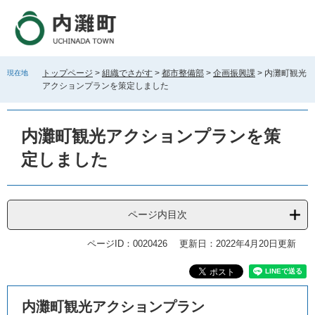
ペ
メ
ー
ニ
ジ
ュ
の
ー
先
を
トップページ
>
組織でさがす
>
都市整備部
>
企画振興課
>
内灘町観光
現在地
頭
飛
アクションプランを策定しました
で
ば
す
し
。
て
内灘町観光アクションプランを策
本
文
定しました
へ
ページ内目次
ページID：0020426
更新日：2022年4月20日更新
本
内灘町観光アクションプラン
文