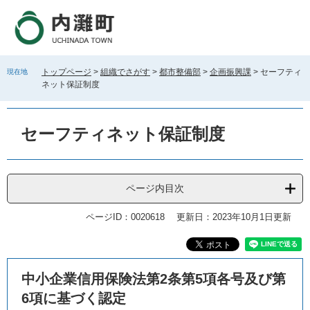
ペ
メ
ー
ニ
ジ
ュ
の
ー
先
を
トップページ
>
組織でさがす
>
都市整備部
>
企画振興課
>
セーフティ
現在地
頭
飛
ネット保証制度
で
ば
す
し
。
て
セーフティネット保証制度
本
文
へ
ページ内目次
ページID：0020618
更新日：2023年10月1日更新
本
中小企業信用保険法第2条第5項各号及び第
文
6項に基づく認定