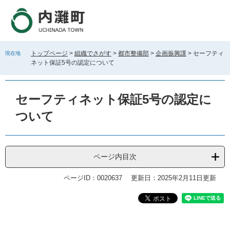
ペ
メ
ー
ニ
ジ
ュ
の
ー
先
を
トップページ
>
組織でさがす
>
都市整備部
>
企画振興課
>
セーフティ
現在地
頭
飛
ネット保証5号の認定について
で
ば
す
し
。
て
セーフティネット保証5号の認定に
本
文
ついて
へ
ページ内目次
ページID：0020637
更新日：2025年2月11日更新
本
文