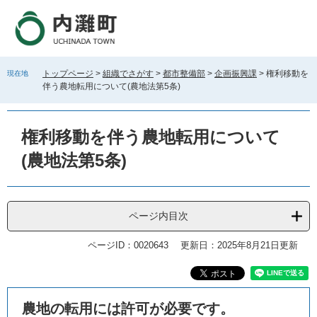
ペ
メ
ー
ニ
ジ
ュ
の
ー
先
を
トップページ
>
組織でさがす
>
都市整備部
>
企画振興課
>
権利移動を
現在地
頭
飛
伴う農地転用について(農地法第5条)
で
ば
す
し
。
て
権利移動を伴う農地転用について
本
文
(農地法第5条)
へ
ページ内目次
ページID：0020643
更新日：2025年8月21日更新
本
農地の転用には許可が必要です。
文