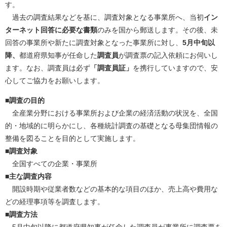
す。
過去の調査結果などを基に、調査対象となる事業所へ、当初
イン
ターネット回答に必要な書類
のみを国から郵送します。その後、未
回答の事業所や新たに調査対象となった事業所に対し、
5月中旬以
降、
都道府県知事が任命した
調査員
が調査票の記入依頼にお伺いし
ます。なお、調査員は必ず
「調査員証」
を携行していますので、安
心してご協力をお願いします。
■調査の目的
全産業分野における事業所および企業の経済活動の状況を、全国
的・地域的に明らかにし、各種統計調査の基礎となる母集団情報の
整備を図ることを目的として実施します。
■調査対象
全国すべての企業・事業所
■主な調査内容
開設時期や従業者数などの基本的な項目のほか、売上高や費用な
どの経理事項等を調査します。
■調査方法