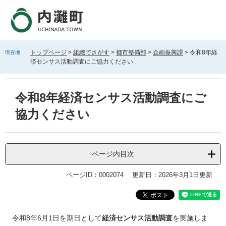
ペ
メ
ー
ニ
ジ
ュ
の
ー
先
を
トップページ
>
組織でさがす
>
都市整備部
>
企画振興課
>
令和8年経
現在地
頭
飛
済センサス活動調査にご協力ください
で
ば
す
し
。
て
令和8年経済センサス活動調査にご
本
文
協力ください
へ
ページ内目次
ページID：0002074
更新日：2026年3月1日更新
本
令和8年6月1日を期日として
経済センサス活動調査
を実施しま
文