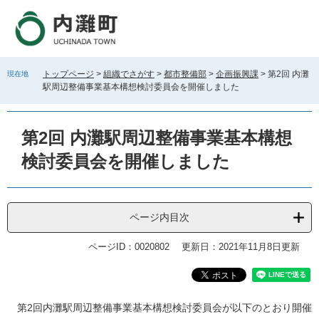
ペ
メ
ー
ニ
ジ
ュ
の
ー
先
を
トップページ
>
組織でさがす
>
都市整備部
>
企画振興課
>
第2回 内灘
現在地
頭
飛
駅周辺整備事業基本構想検討委員会を開催しました
で
ば
す
し
。
て
第2回 内灘駅周辺整備事業基本構想
本
文
検討委員会を開催しました
へ
ページ内目次
ページID：0020802
更新日：2021年11月8日更新
本
第2回内灘駅周辺整備事業基本構想検討委員会が以下のとおり開催
文