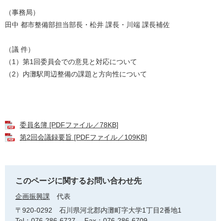
（事務局）
田中 都市整備部担当部長・松井 課長・川端 課長補佐
（議 件）
（1）第1回委員会での意見と対応について
（2）内灘駅周辺整備の課題と方向性について
委員名簿 [PDFファイル／78KB]
第2回会議録要旨 [PDFファイル／109KB]
このページに関するお問い合わせ先
企画振興課
代表
〒920-0292
石川県河北郡内灘町字大学1丁目2番地1
Tel：076-286-6727
Fax：076-286-6709