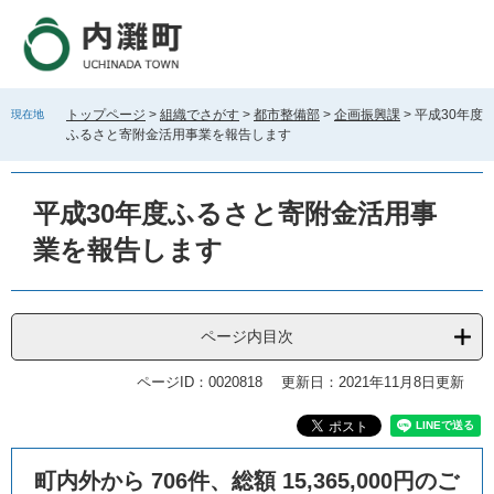
ペ
メ
ー
ニ
ジ
ュ
の
ー
先
を
トップページ
>
組織でさがす
>
都市整備部
>
企画振興課
>
平成30年度
現在地
頭
飛
ふるさと寄附金活用事業を報告します
で
ば
す
し
。
て
平成30年度ふるさと寄附金活用事
本
文
業を報告します
へ
ページ内目次
ページID：0020818
更新日：2021年11月8日更新
本
町内外から 706件、総額 15,365,000円のご
文