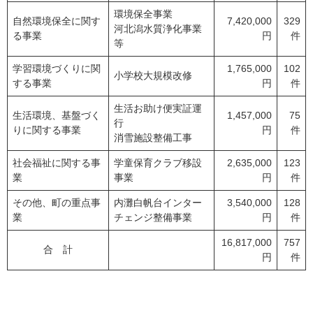
環境保全事業
自然環境保全に関す
7,420,000
329
河北潟水質浄化事業
る事業
円
件
等
学習環境づくりに関
1,765,000
102
小学校大規模改修
する事業
円
件
生活お助け便実証運
生活環境、基盤づく
1,457,000
75
行
りに関する事業
円
件
消雪施設整備工事
社会福祉に関する事
学童保育クラブ移設
2,635,000
123
業
事業
円
件
その他、町の重点事
内灘白帆台インター
3,540,000
128
業
チェンジ整備事業
円
件
16,817,000
757
合 計
円
件