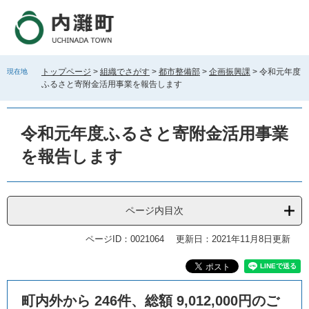
ペ
メ
ー
ニ
ジ
ュ
の
ー
先
を
トップページ
>
組織でさがす
>
都市整備部
>
企画振興課
>
令和元年度
現在地
頭
飛
ふるさと寄附金活用事業を報告します
で
ば
す
し
。
て
令和元年度ふるさと寄附金活用事業
本
文
を報告します
へ
ページ内目次
ページID：0021064
更新日：2021年11月8日更新
本
町内外から 246件、総額 9,012,000円のご
文