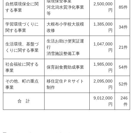
環境保全事業
自然環境保全に関
2,500,000
河北潟水質浄化事業
85件
する事業
円
等
学習環境づくりに
大根布小学校大規模
1,385,000
34件
関する事業
改修
円
生活お助け便実証運
生活環境、基盤づ
1,047,000
行
21件
くりに関する事業
円
消雪施設整備工事
社会福祉に関する
1,985,000
保育副食費助成事業
54件
事業
円
その他、町の重点
移住定住ＰＲサイト
2,095,000
52件
事業
制作
円
9,012,000
246
合 計
円
件