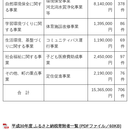
環境保全事業
自然環境保全に関す
8,140,000
378
河北潟水質浄化事業
る事業
円
件
等
学習環境づくりに関
1,395,000
86
体育施設改修事業
する事業
円
件
生活環境、基盤づく
コミュニティバス運
1,190,000
69
りに関する事業
行事業
円
件
社会福祉に関する事
子ども医療費助成事
2,450,000
97
業
業
円
件
その他、町の重点事
2,190,000
76
定住促進事業
業
円
件
15,365,000
706
合 計
円
件
平成30年度 ふるさと納税寄附者一覧 [PDFファイル／60KB]