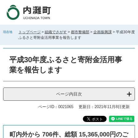
ペ
メ
ー
ニ
ジ
ュ
の
ー
先
を
トップページ
>
組織でさがす
>
都市整備部
>
企画振興課
>
平成30年度
現在地
頭
飛
ふるさと寄附金活用事業を報告します
で
ば
す
し
。
て
平成30年度ふるさと寄附金活用事
本
文
業を報告します
へ
ページ内目次
ページID：0021065
更新日：2021年11月8日更新
本
町内外から 706件、総額 15,365,000円のご
文