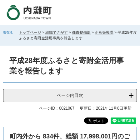
ペ
メ
ー
ニ
ジ
ュ
の
ー
先
を
トップページ
>
組織でさがす
>
都市整備部
>
企画振興課
>
平成28年度
現在地
頭
飛
ふるさと寄附金活用事業を報告します
で
ば
す
し
。
て
平成28年度ふるさと寄附金活用事
本
文
業を報告します
へ
ページ内目次
ページID：0021067
更新日：2021年11月8日更新
本
町内外から 834件、総額 17,998,001円のご
文