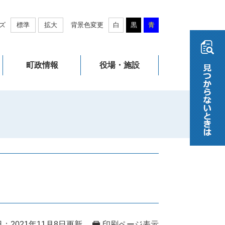
ズ
標準
拡大
背景色変更
白
黒
青
町政情報
役場・施設
：2021年11月8日更新
印刷ページ表示