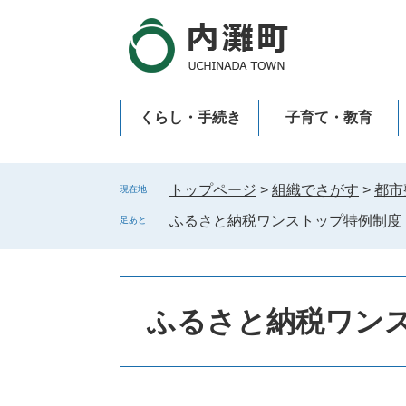
ペ
メ
ー
ニ
ジ
ュ
の
ー
先
を
くらし・手続き
子育て・教育
頭
飛
で
ば
新型コロナウイルス感染症
す
し
。
て
トップページ
>
組織でさがす
>
都市
現在地
本
ふるさと納税ワンストップ特例制度
足あと
文
へ
ふるさと納税ワン