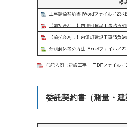
様
工事請負契約書 [Wordファイル／23KB
【前払金なし】内灘町建設工事請負約款（令
【前払金あり】内灘町建設工事請負約款（令
分別解体等の方法 [Excelファイル／22
〇記入例（建設工事） [PDFファイル／12
委託契約書（測量・建