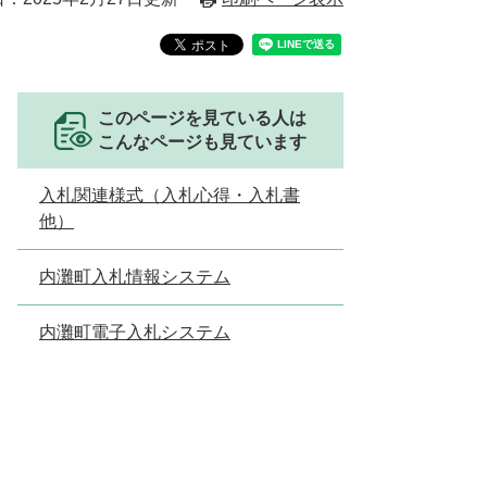
このページを見ている人は
こんなページも見ています
入札関連様式（入札心得・入札書
他）
内灘町入札情報システム
内灘町電子入札システム