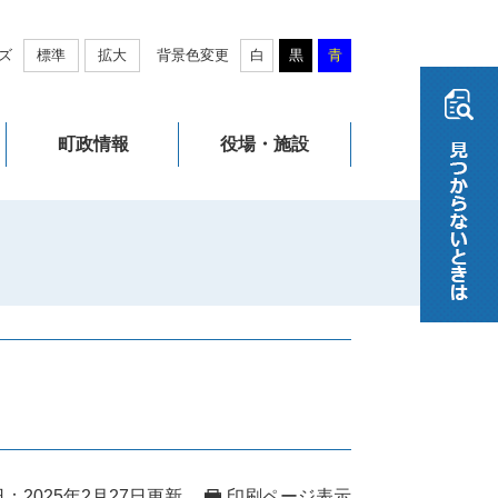
ズ
標準
拡大
背景色変更
白
黒
青
町政情報
役場・施設
：2025年2月27日更新
印刷ページ表示