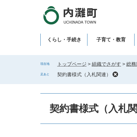
ペ
メ
ー
ニ
ジ
ュ
の
ー
先
を
くらし・手続き
子育て・教育
頭
飛
で
ば
新型コロナウイルス感染症
す
し
。
て
トップページ
>
組織でさがす
>
総務
現在地
本
契約書様式（入札関連）
足あと
文
へ
契約書様式（入札