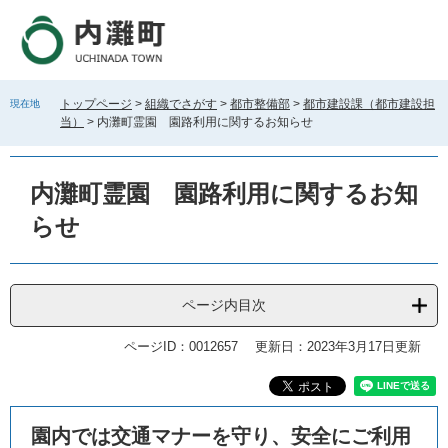
ペ
メ
ー
ニ
ジ
ュ
の
ー
先
を
トップページ
>
組織でさがす
>
都市整備部
>
都市建設課（都市建設担
現在地
頭
飛
当）
>
内灘町霊園 園路利用に関するお知らせ
で
ば
す
し
。
て
内灘町霊園 園路利用に関するお知
本
文
らせ
へ
ページ内目次
ページID：0012657
更新日：2023年3月17日更新
本
園内では交通マナーを守り、安全にご利用
文