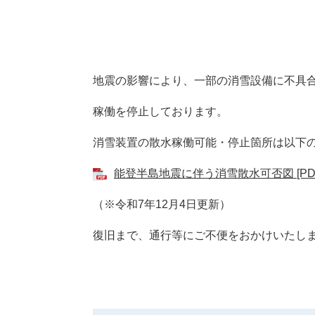
本
地震の影響により、一部の消雪設備に不具
文
稼働を停止しております。
消雪装置の散水稼働可能・停止箇所は以下
能登半島地震に伴う消雪散水可否図 [PDF
（※令和7年12月4日更新）​
復旧まで​、
通行等にご不便をおかけいたし