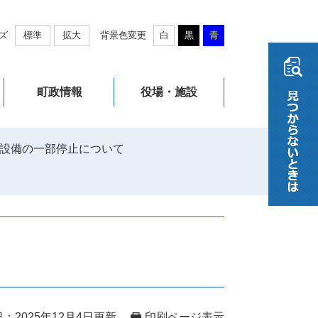
ズ
標準
拡大
背景色変更
白
黒
青
町政情報
役場・施設
設備の一部停止について
：2025年12月4日更新
印刷ページ表示