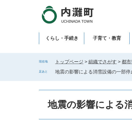
ペ
メ
ー
ニ
ジ
ュ
の
ー
先
を
くらし・手続き
子育て・教育
頭
飛
で
ば
新型コロナウイルス感染症
す
し
。
て
トップページ
>
組織でさがす
>
都市
現在地
本
地震の影響による消雪設備の一部停
足あと
文
へ
地震の影響による