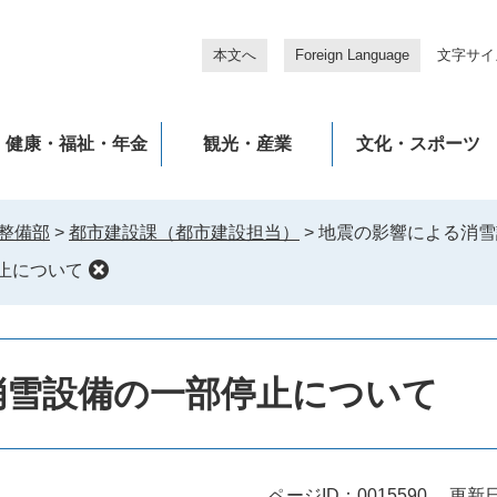
本文へ
Foreign Language
文字サイ
健康・福祉・年金
観光・産業
文化・スポーツ
整備部
>
都市建設課（都市建設担当）
>
地震の影響による消雪
止について
消雪設備の一部停止について
ページID：0015590
更新日