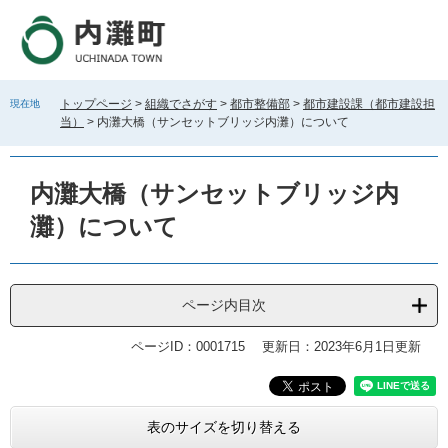
ペ
メ
ー
ニ
ジ
ュ
の
ー
先
を
トップページ
>
組織でさがす
>
都市整備部
>
都市建設課（都市建設担
現在地
頭
飛
当）
>
内灘大橋（サンセットブリッジ内灘）について
で
ば
す
し
。
て
内灘大橋（サンセットブリッジ内
本
文
灘）について
へ
ページ内目次
ページID：0001715
更新日：2023年6月1日更新
本
表のサイズを切り替える
文