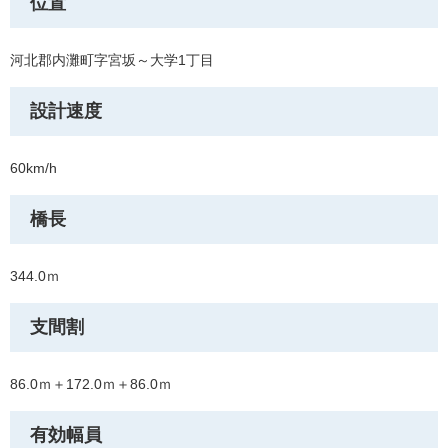
位置
河北郡内灘町字宮坂～大学1丁目
設計速度
60km/h
橋長
344.0ｍ
支間割
86.0ｍ＋172.0ｍ＋86.0ｍ
有効幅員