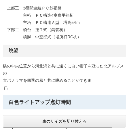
上部工：3径間連続ＰＣ斜張橋
主桁 ＰＣ構造4室扁平箱桁
主塔 ＰＣ構造Ａ型 塔高54ｍ
下部工：橋台 逆Ｔ式（鋼管杭）
橋脚 中空壁式（場所打RC杭）
眺望
橋の中央位置から河北潟と共に遠くに白い帽子を冠った北アルプス
の
大パノラマを四季の風と共に眺めることができま
す。
白色ライトアップ点灯時間
表のサイズを切り替える