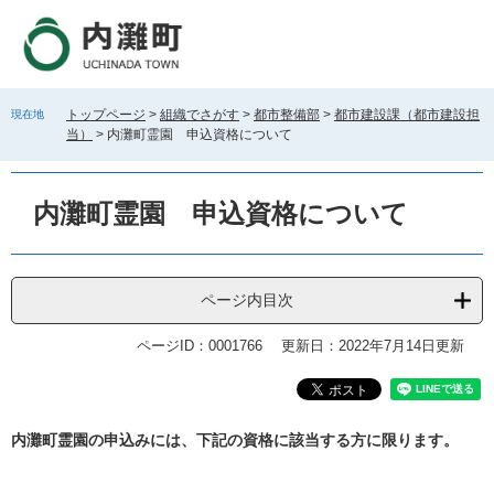
ペ
メ
ー
ニ
ジ
ュ
の
ー
先
を
トップページ
>
組織でさがす
>
都市整備部
>
都市建設課（都市建設担
現在地
頭
飛
当）
>
内灘町霊園 申込資格について
で
ば
す
し
。
て
内灘町霊園 申込資格について
本
文
へ
ページ内目次
ページID：0001766
更新日：2022年7月14日更新
本
内灘町霊園の申込みには、下記の資格に該当する方に限ります。
文