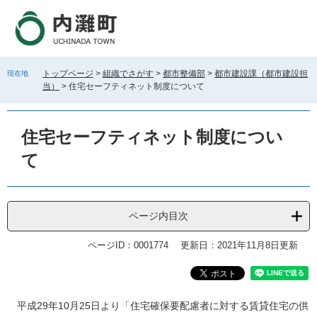
ペ
メ
ー
ニ
ジ
ュ
の
ー
先
を
トップページ
>
組織でさがす
>
都市整備部
>
都市建設課（都市建設担
現在地
頭
飛
当）
>
住宅セーフティネット制度について
で
ば
す
し
。
て
住宅セーフティネット制度につい
本
文
て
へ
ページ内目次
ページID：0001774
更新日：2021年11月8日更新
本
平成29年10月25日より「住宅確保要配慮者に対する賃貸住宅の供
文