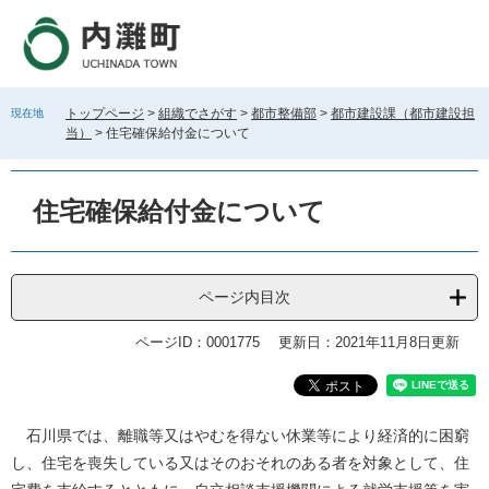
ペ
メ
ー
ニ
ジ
ュ
の
ー
先
を
トップページ
>
組織でさがす
>
都市整備部
>
都市建設課（都市建設担
現在地
頭
飛
当）
>
住宅確保給付金について
で
ば
す
し
。
て
住宅確保給付金について
本
文
へ
ページ内目次
ページID：0001775
更新日：2021年11月8日更新
本
石川県では、離職等又はやむを得ない休業等により経済的に困窮
文
し、住宅を喪失している又はそのおそれのある者を対象として、住